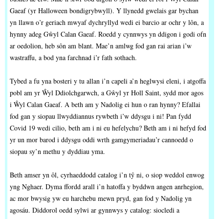
Gaeaf (yr Halloween bondigrybwyll). Y llynedd gwelais gar bychan
yn llawn o’r geriach mwyaf dychryllyd wedi ei barcio ar ochr y lôn, a
hynny adeg Gŵyl Calan Gaeaf. Roedd y cynnwys yn ddigon i godi ofn
ar oedolion, heb sôn am blant. Mae’n amlwg fod gan rai arian i’w
wastraffu, a bod yna farchnad i’r fath sothach.
Tybed a fu yna bosteri y tu allan i’n capeli a’n heglwysi eleni, i atgoffa
pobl am yr Ŵyl Ddiolchgarwch, a Gŵyl yr Holl Saint, sydd mor agos
i Ŵyl Calan Gaeaf. A beth am y Nadolig ei hun o ran hynny? Efallai
fod gan y siopau llwyddiannus rywbeth i’w ddysgu i ni! Pan fydd
Covid 19 wedi cilio, beth am i ni eu hefelychu? Beth am i ni hefyd fod
yr un mor barod i ddysgu oddi wrth gamgymeriadau’r cannoedd o
siopau sy’n methu y dyddiau yma.
Beth amser yn ôl, cyrhaeddodd catalog i’n tŷ ni, o siop weddol enwog
yng Nghaer. Dyma ffordd arall i’n hatoffa y byddwn angen anrhegion,
ac mor bwysig yw eu harchebu mewn pryd, gan fod y Nadolig yn
agosáu. Diddorol oedd sylwi ar gynnwys y catalog: siocledi a