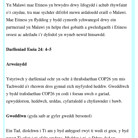
Yn Malawi mae Etiness yn brwydro drwy lifogydd i achub rhywfaint
o’r cnydau, tra mae sychder difrifol mewn ardaloedd eraill o Malawi.
Mae Etiness yn ffyddiog y bydd cymorth ychwanegol drwy ein
partneriaid yn Malawi yn helpu rhoi gobaith a gweledigaeth i Etiness
oroesi ac adeiladu i’r dyfodol yn wyneb newid hinsawdd.
Darlleniad Eseia 24: 4–5
Arweinydd
Ystyriwch y darlleniad ochr yn ochr â thrafodaethau COP26 ym mis
Tachwedd a’r rheswm dros gynnal eich myfyrdod heddiw. Gweddïwch
y bydd trafodaethau COP26 yn codi i foesau uwch o gariad,
egwyddorion, heddwch, urddas, cyfartaledd a chyfiawnder i bawb.
Gweddïwn
(gyda saib ar gyfer gweddi bersonol)
Ein Tad, diolchwn i Ti am y byd anhygoel rwyt ti wedi ei greu, y byd
wnest Ti ofyn i ni ofalu amdano. Maddau i ni, o Dduw, fod yr