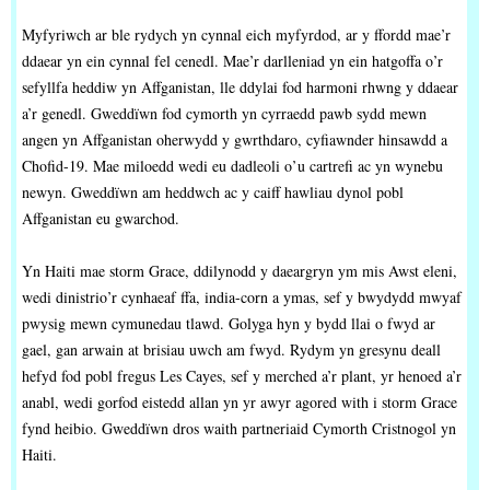
Myfyriwch ar ble rydych yn cynnal eich myfyrdod, ar y ffordd mae’r
ddaear yn ein cynnal fel cenedl. Mae’r darlleniad yn ein hatgoffa o’r
sefyllfa heddiw yn Affganistan, lle ddylai fod harmoni rhwng y ddaear
a’r genedl. Gweddïwn fod cymorth yn cyrraedd pawb sydd mewn
angen yn Affganistan oherwydd y gwrthdaro, cyfiawnder hinsawdd a
Chofid-19. Mae miloedd wedi eu dadleoli o’u cartrefi ac yn wynebu
newyn. Gweddïwn am heddwch ac y caiff hawliau dynol pobl
Affganistan eu gwarchod.
Yn Haiti mae storm Grace, ddilynodd y daeargryn ym mis Awst eleni,
wedi dinistrio’r cynhaeaf ffa, india-corn a ymas, sef y bwydydd mwyaf
pwysig mewn cymunedau tlawd. Golyga hyn y bydd llai o fwyd ar
gael, gan arwain at brisiau uwch am fwyd. Rydym yn gresynu deall
hefyd fod pobl fregus Les Cayes, sef y merched a’r plant, yr henoed a’r
anabl, wedi gorfod eistedd allan yn yr awyr agored with i storm Grace
fynd heibio. Gweddïwn dros waith partneriaid Cymorth Cristnogol yn
Haiti.