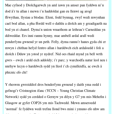
Mae cyfnod y Diolchgarwch yn aml iawn yn amser pan fyddwn ni’n
dod â’r tu allan i mewn i’n haddoldai gan eu llenwi ag arogl
ffrwythau, llysiau a blodau. Eleni, fodd bynnag, rwyf wedi mwynhau
cael bod allan, a pha ffordd well o dathlu a diolch am y greadigaeth na
bod yn ei chanol. Dyma’n union wnaethom ar lethrau’r Carneddau yn
ddiweddar. Ers inni rannu hynny, mae ambell ardal arall wedi
penderfynu gwneud yr un peth. Felly, dyma rannu’r hanes gyda chi er
mwyn i chithau hefyd fentro allan i harddwch eich ardaloedd i foli a
diolch i Dduw yn ystod yr nydref. Nid oes rhaid mynd yn bell wrth
gwrs – ewch i ardd eich addoldy; i’r parc; y warchodfa natur leol neu i
unrhyw lecyn o harddwch sydd yn lleol i’ch cynulleidfa, ac ewch â
phicnic efo chi!
Y rheswm gwreiddiol dros benderfynu gwneud y daith yma oedd i
gefnogi’r Cristnogion ifanc (YCCN – Young Christian Climate
Network) sydd yn cerdded o Gernyw yn dilyn y G7 ym mis Mehefin i
Glasgow ar gyfer COP26 ym mis Tachwedd. Mewn amseroedd
‘normal’ fe fyddwn wedi trefnu llond bws mini i ymuno efo nhw am