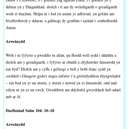
ddinas yn y Datguddiad, diolch i ti am dy weledigaeth o greadigaeth
wedi ei hiacháu. Helpa ni i fod yn asiant yr adferiad, yn gofalu am
brydferthwch y ddaear, a galluogi dy gynllun i iacháu’r cenhedloedd.
Amen.
Arweinydd
Wrth i ni fyfyrio a gweddïo tu allan, pa ffordd well sydd i ddathlu a
diolch am y greadigaeth, i fyfyrio ar obaith a chyfiawder hinsawdd yn
ein byd? Diolch am y cyfle i gefnogi o bell y bobl ifanc sydd yn
cerdded i Glasgow gyda’r neges enfawr i’n gwleidyddion rhyngwladol
– ein bod yn yr un storm, y storm o newid yn yr hinsawdd, ond nad
ydym ni yn yr un cwch. Gweddïwn am ddyfodol gwyrddach heb adael
neb ar ôl.
Darlleniad Salm 104: 10–18
Arweinydd