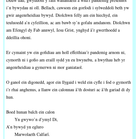
Dduw dad, gwyddom y fath wahaniaeth a wna’r pandemig presennol
i’n bywydau ni oll. Bellach, cawsom ein gorfodi i sylweddoli beth yw
gwir angenrheidiau bywyd. Diolchwn felly am ein hiechyd, ein
teuluoedd a’n cyfeillion, ac am bawb sy’n gofalu amdanom. Diolchwn
am Efengyl dy Fab annwyl, Iesu Grist, ynghyd â’r gwerthoedd a
ddeillia ohoni.
Er cymaint yw ein gofidiau am holl effeithiau’r pandemig arnom ni,
cymorth ni i gofio am eraill sydd yn eu hwynebu, a hwythau heb yr
angenrheidiau a gymerwn ni mor ganiataol.
O ganol ein digonedd, agor ein llygaid i weld ein cyfle i fod o gymorth
i’r rhai anghenus, a llanw ein calonnau â’th dosturi ac â’th gariad di dy
hun.
Boed hunan balch ein calon
Yn gwywo’n d’ymyl Di,
A’n bywyd yn egluro
Marwolaeth Calfarî.