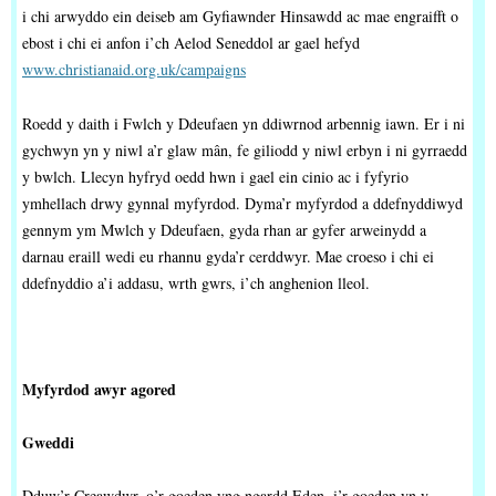
i chi arwyddo ein deiseb am Gyfiawnder Hinsawdd ac mae engraifft o
ebost i chi ei anfon i’ch Aelod Seneddol ar gael hefyd
www.christianaid.org.uk/campaigns
Roedd y daith i Fwlch y Ddeufaen yn ddiwrnod arbennig iawn. Er i ni
gychwyn yn y niwl a’r glaw mân, fe giliodd y niwl erbyn i ni gyrraedd
y bwlch. Llecyn hyfryd oedd hwn i gael ein cinio ac i fyfyrio
ymhellach drwy gynnal myfyrdod. Dyma’r myfyrdod a ddefnyddiwyd
gennym ym Mwlch y Ddeufaen, gyda rhan ar gyfer arweinydd a
darnau eraill wedi eu rhannu gyda’r cerddwyr. Mae croeso i chi ei
ddefnyddio a’i addasu, wrth gwrs, i’ch anghenion lleol.
Myfyrdod awyr agored
Gweddi
Dduw’r Creawdwr, o’r goeden yng ngardd Eden, i’r goeden yn y