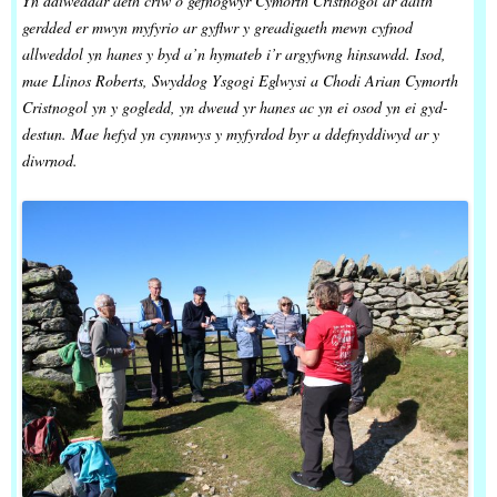
Yn ddiweddar aeth criw o gefnogwyr Cymorth Cristnogol ar daith
gerdded er mwyn myfyrio ar gyflwr y greadigaeth mewn cyfnod
allweddol yn hanes y byd a’n hymateb i’r argyfwng hinsawdd. Isod,
mae Llinos Roberts, Swyddog Ysgogi Eglwysi a Chodi Arian Cymorth
Cristnogol yn y gogledd, yn dweud yr hanes ac yn ei osod yn ei gyd-
destun. Mae hefyd yn cynnwys y myfyrdod byr a ddefnyddiwyd ar y
diwrnod.