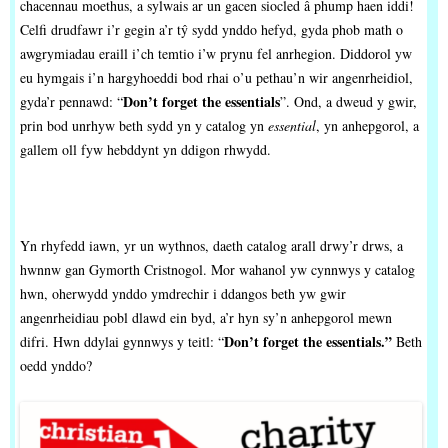
chacennau moethus, a sylwais ar un gacen siocled â phump haen iddi!
Celfi drudfawr i’r gegin a’r tŷ sydd ynddo hefyd, gyda phob math o
awgrymiadau eraill i’ch temtio i’w prynu fel anrhegion. Diddorol yw
eu hymgais i’n hargyhoeddi bod rhai o’u pethau’n wir angenrheidiol,
Don’t forget the essentials
gyda’r pennawd: “
”. Ond, a dweud y gwir,
prin bod unrhyw beth sydd yn y catalog yn
essential
, yn anhepgorol, a
gallem oll fyw hebddynt yn ddigon rhwydd.
Yn rhyfedd iawn, yr un wythnos, daeth catalog arall drwy’r drws, a
hwnnw gan Gymorth Cristnogol. Mor wahanol yw cynnwys y catalog
hwn, oherwydd ynddo ymdrechir i ddangos beth yw gwir
angenrheidiau pobl dlawd ein byd, a’r hyn sy’n anhepgorol mewn
Don’t forget the essentials.”
difri. Hwn ddylai gynnwys y teitl: “
Beth
oedd ynddo?