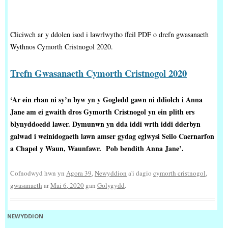
Cliciwch ar y ddolen isod i lawrlwytho ffeil PDF o drefn gwasanaeth
Wythnos Cymorth Cristnogol 2020.
Trefn Gwasanaeth Cymorth Cristnogol 2020
‘Ar ein rhan ni sy’n byw yn y Gogledd gawn ni ddiolch i Anna
Jane am ei gwaith dros Gymorth Cristnogol yn ein plith ers
blynyddoedd lawer. Dymunwn yn dda iddi wrth iddi dderbyn
galwad i weinidogaeth lawn amser gydag eglwysi Seilo Caernarfon
a Chapel y Waun, Waunfawr. Pob bendith Anna Jane’.
Cofnodwyd hwn yn
Agora 39
,
Newyddion
a'i dagio
cymorth cristnogol
,
gwasanaeth
ar
Mai 6, 2020
gan
Golygydd
.
NEWYDDION