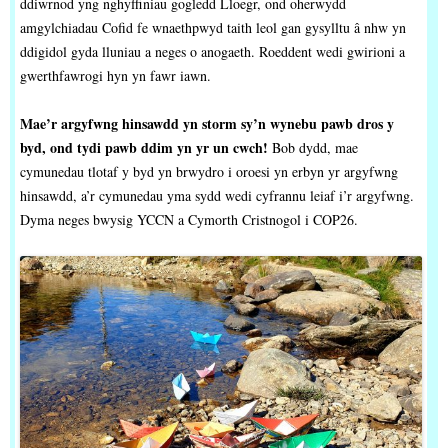
ddiwrnod yng nghyffiniau gogledd Lloegr, ond oherwydd
amgylchiadau Cofid fe wnaethpwyd taith leol gan gysylltu â nhw yn
ddigidol gyda lluniau a neges o anogaeth. Roeddent wedi gwirioni a
gwerthfawrogi hyn yn fawr iawn.
Mae’r argyfwng hinsawdd yn storm sy’n wynebu pawb dros y
byd, ond tydi pawb ddim yn yr un cwch!
Bob dydd, mae
cymunedau tlotaf y byd yn brwydro i oroesi yn erbyn yr argyfwng
hinsawdd, a’r cymunedau yma sydd wedi cyfrannu leiaf i’r argyfwng.
Dyma neges bwysig YCCN a Cymorth Cristnogol i COP26.