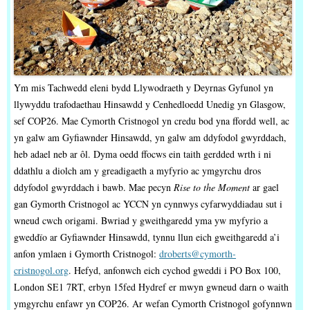
Ym mis Tachwedd eleni bydd Llywodraeth y Deyrnas Gyfunol yn
llywyddu trafodaethau Hinsawdd y Cenhedloedd Unedig yn Glasgow,
sef COP26. Mae Cymorth Cristnogol yn credu bod yna ffordd well, ac
yn galw am Gyfiawnder Hinsawdd, yn galw am ddyfodol gwyrddach,
heb adael neb ar ôl. Dyma oedd ffocws ein taith gerdded wrth i ni
ddathlu a diolch am y greadigaeth a myfyrio ac ymgyrchu dros
ddyfodol gwyrddach i bawb. Mae pecyn
Rise to the Moment
ar gael
gan Gymorth Cristnogol ac YCCN yn cynnwys cyfarwyddiadau sut i
wneud cwch origami. Bwriad y gweithgaredd yma yw myfyrio a
gweddïo ar Gyfiawnder Hinsawdd, tynnu llun eich gweithgaredd a’i
anfon ymlaen i Gymorth Cristnogol:
droberts@cymorth-
cristnogol.org
. Hefyd, anfonwch eich cychod gweddi i PO Box 100,
London SE1 7RT, erbyn 15fed Hydref er mwyn gwneud darn o waith
ymgyrchu enfawr yn COP26. Ar wefan Cymorth Cristnogol gofynnwn