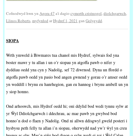
Cofnodwyd hwn yn
Agora 47
a'i dagio
cymorth cristnogol
,
diolchgarwch
,
Llinos Roberts
,
myfyrdod
ar
Hydref 1, 2021
gan
Golygydd
.
SIOPA
Wrth ymweld â Biwmares tua chanol mis Hydref, sylwais fod yna
boster mawr y tu allan i un o’r siopau yn atgoffa pawb o nifer y
dyddiau oedd yna cyn y Nadolig, sef 72 diwrnod. Dyna un ffordd o
atgoffa pawb oedd yn pasio bod angen gwneud y gorau o’r amser oedd
yn weddill i brynu eu hanrhegion, gan eu hannog i brynu ambell un yn
y siop honno.
Ond arhoswch, mis Hydref oedd hi; oni ddylid bod wedi tynnu sylw at
yr Ŵyl Ddiolchgarwch i ddechrau, ac mae pawb yn gwybod bod
honno’n dod o flaen y Nadolig. Ond ni allwn ddisgwyl gweld posteri i
hysbysu peth felly tu allan i’n siopau, oherwydd nad yw’r ŵyl yn creu
busnes ac elw. Mae’n siŵr bod digon o sylw wedi ei roi i Ŵyl Calan