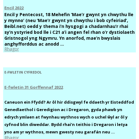
Encil 2022
Encil y Pentecost, 18 Mehefin ‘Mae’r gwynt yn chwythu lle
y mynno’ (neu ‘Mae’r gwynt yn chwythu i bob cyfeiriad’,
Beibl.net) oedd y thema i’n hysgogi a chadarnhau’r rhai
sy’n ystyried bod lle i C21 a’i angen fel rhan o’r dystiolaeth
Gristnogol yng Ngymru. Yn anorfod, mae’n bwyslais
anghyfforddus ac anodd ...
Rhagor
E-FWLETIN CYFREDOL
E-fwletin 31 Gorffennaf 2022
Caneuon ein Ffydd? Ar ôl hir ddisgwyl fe ddaeth yr Eisteddfod
Genedlaethol i Geredigion ac i Dregaron, gyda phawb yn
edrych ymlaen at fwynhau wythnos wych o uchel ŵyl ar ôl y
cyfnod blin diweddar. Bydd rhai’n teithio i Dregaron i letya
yno am yr wythnos, mewn gwesty neu garafán neu ...
Rhagor