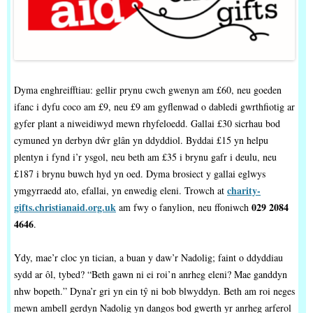
Dyma enghreifftiau: gellir prynu cwch gwenyn am £60, neu goeden
ifanc i dyfu coco am £9, neu £9 am gyflenwad o dabledi gwrthfiotig ar
gyfer plant a niweidiwyd mewn rhyfeloedd. Gallai £30 sicrhau bod
cymuned yn derbyn dŵr glân yn ddyddiol. Byddai £15 yn helpu
plentyn i fynd i’r ysgol, neu beth am £35 i brynu gafr i deulu, neu
£187 i brynu buwch hyd yn oed. Dyma brosiect y gallai eglwys
charity-
ymgyrraedd ato, efallai, yn enwedig eleni. Trowch at
gifts.christianaid.org.uk
029 2084
am fwy o fanylion, neu ffoniwch
4646
.
Ydy, mae’r cloc yn tician, a buan y daw’r Nadolig; faint o ddyddiau
sydd ar ôl, tybed? “Beth gawn ni ei roi’n anrheg eleni? Mae ganddyn
nhw bopeth.” Dyna’r gri yn ein tŷ ni bob blwyddyn. Beth am roi neges
mewn ambell gerdyn Nadolig yn dangos bod gwerth yr anrheg arferol