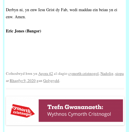
Derbyn ni, yn enw Iesu Grist dy Fab, wedi maddau ein beiau yn ei
enw. Amen.
Eric Jones (Bangor)
Cofnodwyd hwn yn
Agora 42
a'i dagio
cymorth cristnogol
,
Nadolig
,
siopa
ar
Rhagfyr 9, 2020
gan
Golygydd
.