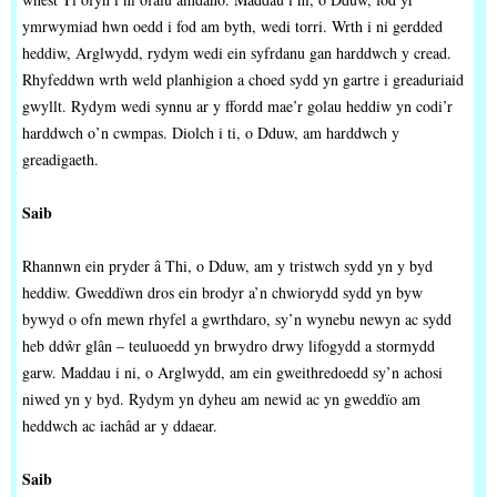
ymrwymiad hwn oedd i fod am byth, wedi torri. Wrth i ni gerdded
heddiw, Arglwydd, rydym wedi ein syfrdanu gan harddwch y cread.
Rhyfeddwn wrth weld planhigion a choed sydd yn gartre i greaduriaid
gwyllt. Rydym wedi synnu ar y ffordd mae’r golau heddiw yn codi’r
harddwch o’n cwmpas. Diolch i ti, o Dduw, am harddwch y
greadigaeth.
Saib
Rhannwn ein pryder â Thi, o Dduw, am y tristwch sydd yn y byd
heddiw. Gweddïwn dros ein brodyr a’n chwiorydd sydd yn byw
bywyd o ofn mewn rhyfel a gwrthdaro, sy’n wynebu newyn ac sydd
heb ddŵr glân – teuluoedd yn brwydro drwy lifogydd a stormydd
garw. Maddau i ni, o Arglwydd, am ein gweithredoedd sy’n achosi
niwed yn y byd. Rydym yn dyheu am newid ac yn gweddïo am
heddwch ac iachâd ar y ddaear.
Saib