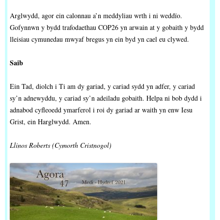
Arglwydd, agor ein calonnau a’n meddyliau wrth i ni weddïo.
Gofynnwn y bydd trafodaethau COP26 yn arwain at y gobaith y bydd
lleisiau cymunedau mwyaf bregus yn ein byd yn cael eu clywed.
Saib
Ein Tad, diolch i Ti am dy gariad, y cariad sydd yn adfer, y cariad
sy’n adnewyddu, y cariad sy’n adeiladu gobaith. Helpa ni bob dydd i
adnabod cyfleoedd ymarferol i roi dy gariad ar waith yn enw Iesu
Grist, ein Harglwydd. Amen.
Llinos Roberts (Cymorth Cristnogol)