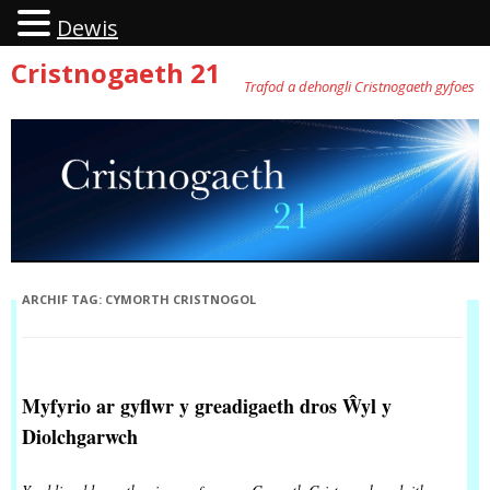
Dewis
Cristnogaeth 21
Trafod a dehongli Cristnogaeth gyfoes
Neidio
i'r
cynnwys
ARCHIF TAG:
CYMORTH CRISTNOGOL
Myfyrio ar gyflwr y greadigaeth dros
Ŵ
yl y
Diolchgarwch