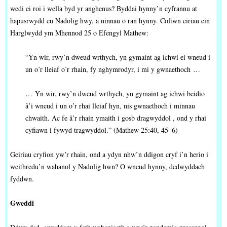
wedi ei roi i wella byd yr anghenus? Byddai hynny’n cyfrannu at
hapusrwydd eu Nadolig hwy, a ninnau o ran hynny. Cofiwn eiriau ein
Harglwydd ym Mhennod 25 o Efengyl Mathew:
“Yn wir, rwy’n dweud wrthych, yn gymaint ag ichwi ei wneud i
un o’r lleiaf o’r rhain, fy nghymrodyr, i mi y gwnaethoch …
… Yn wir, rwy’n dweud wrthych, yn gymaint ag ichwi beidio
â’i wneud i un o’r rhai lleiaf hyn, nis gwnaethoch i minnau
chwaith. Ac fe â’r rhain ymaith i gosb dragwyddol , ond y rhai
cyfiawn i fywyd tragwyddol.” (Mathew 25:40, 45–6)
Geiriau cryfion yw’r rhain, ond a ydyn nhw’n ddigon cryf i’n herio i
weithredu’n wahanol y Nadolig hwn? O wneud hynny, dedwyddach
fyddwn.
Gweddi