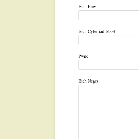
Eich Enw
Agora 48 
Tachwedd-
2021
Eich Cyfeiriad Ebost
Agora 47 
Medi-Hydr
Pwnc
Agora 46 
Gorffenna
Eich Neges
2021
Agora 45 m
Mehefin 2