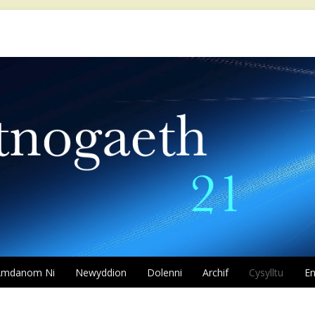
Neidio
Amdanom Ni
Newyddion
Dolenni
i'r
Archif
Cysylltu
En
cynnwys