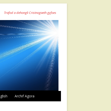
Trafod a dehongli Cristnogaeth gyfoes
glish
Archif Agora
Agora 44 mis