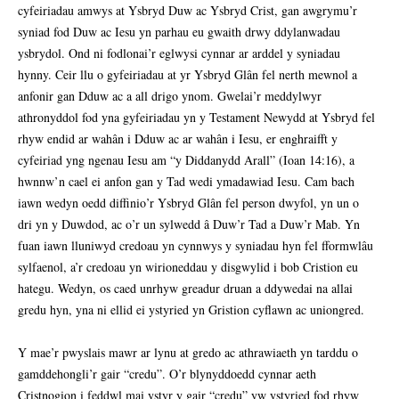
cyfeiriadau amwys at Ysbryd Duw ac Ysbryd Crist, gan awgrymu’r
syniad fod Duw ac Iesu yn parhau eu gwaith drwy ddylanwadau
ysbrydol. Ond ni fodlonai’r eglwysi cynnar ar arddel y syniadau
hynny. Ceir llu o gyfeiriadau at yr Ysbryd Glân fel nerth mewnol a
anfonir gan Dduw ac a all drigo ynom. Gwelai’r meddylwyr
athronyddol fod yna gyfeiriadau yn y Testament Newydd at Ysbryd fel
rhyw endid ar wahân i Dduw ac ar wahân i Iesu, er enghraifft y
cyfeiriad yng ngenau Iesu am “y Diddanydd Arall” (Ioan 14:16), a
hwnnw’n cael ei anfon gan y Tad wedi ymadawiad Iesu. Cam bach
iawn wedyn oedd diffinio’r Ysbryd Glân fel person dwyfol, yn un o
dri yn y Duwdod, ac o’r un sylwedd â Duw’r Tad a Duw’r Mab. Yn
fuan iawn lluniwyd credoau yn cynnwys y syniadau hyn fel fformwlâu
sylfaenol, a’r credoau yn wirioneddau y disgwylid i bob Cristion eu
hategu. Wedyn, os caed unrhyw greadur druan a ddywedai na allai
gredu hyn, yna ni ellid ei ystyried yn Gristion cyflawn ac uniongred.
Y mae’r pwyslais mawr ar lynu at gredo ac athrawiaeth yn tarddu o
gamddehongli’r gair “credu”. O’r blynyddoedd cynnar aeth
Cristnogion i feddwl mai ystyr y gair “credu” yw ystyried fod rhyw