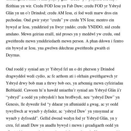
ffeithiau yn wir. Credu FOD Iesu yn Fab Duw; credu FOD yr Ysbryd
Glân yn un o’r Drindod; credu AM Iesu, ei fod wedi marw dros ein
pechodau. Ond gwir ystyr “credu” yw credu YN Iesu; mentro ein
bywyd ar Iesu, ymddiried yn llwyr ynddo; credu YNDDO, nid credu
amdano. Mewn geiriau eraill, nid proses yn y meddwl yw credu, ond
gweithredu mewn ymddiriedaeth mewn person. A phan ddown i fentro
ein bywyd ar Iesu, yna gwelwn ddechrau gweithredu gwaith ei
Deyrnas.
Ond roedd y syniad am yr Ysbryd fel un o dri pherson y Drindod
dragwyddol wedi cydio, ac fe aethom ati i olrhain gweithgarwch yr
Ysbryd drwy bob man a thrwy bob oes, yn arbennig mewn cyfeiriadau
Beiblaidd. Cawsom hi’n hawdd uniaethu’r syniad am Ysbryd Glân â’r
“ysbryd” a oedd yn ysbrydoli’r hen broffwydi, neu “ysbryd Duw” yn
Genesis, lle dywedir fod “y ddaear yn afluniaidd a gwag, ac yr oedd
tywyllwch ar wyneb y dyfnder, ac ‘ysbryd Duw’ yn ymsymud ar
wyneb y dyfroedd”. Gellid dweud wedyn fod yr Ysbryd Glân, yn y
creu, fel anadl Duw yn anadlu bywyd i mewn i greadigaeth oedd yn