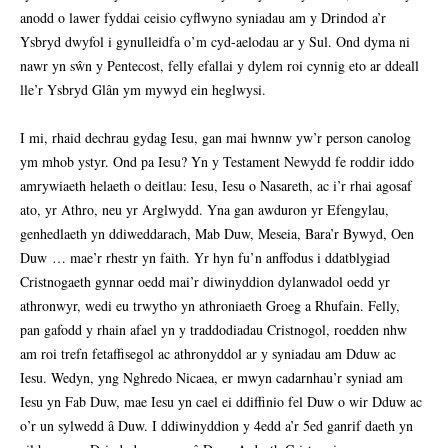
anodd o lawer fyddai ceisio cyflwyno syniadau am y Drindod a’r
Ysbryd dwyfol i gynulleidfa o’m cyd-aelodau ar y Sul. Ond dyma ni
nawr yn sŵn y Pentecost, felly efallai y dylem roi cynnig eto ar ddeall
lle’r Ysbryd Glân ym mywyd ein heglwysi.
I mi, rhaid dechrau gydag Iesu, gan mai hwnnw yw’r person canolog
ym mhob ystyr. Ond pa Iesu? Yn y Testament Newydd fe roddir iddo
amrywiaeth helaeth o deitlau: Iesu, Iesu o Nasareth, ac i’r rhai agosaf
ato, yr Athro, neu yr Arglwydd. Yna gan awduron yr Efengylau,
genhedlaeth yn ddiweddarach, Mab Duw, Meseia, Bara’r Bywyd, Oen
Duw … mae’r rhestr yn faith. Yr hyn fu’n anffodus i ddatblygiad
Cristnogaeth gynnar oedd mai’r diwinyddion dylanwadol oedd yr
athronwyr, wedi eu trwytho yn athroniaeth Groeg a Rhufain. Felly,
pan gafodd y rhain afael yn y traddodiadau Cristnogol, roedden nhw
am roi trefn fetaffisegol ac athronyddol ar y syniadau am Dduw ac
Iesu. Wedyn, yng Nghredo Nicaea, er mwyn cadarnhau’r syniad am
Iesu yn Fab Duw, mae Iesu yn cael ei ddiffinio fel Duw o wir Dduw ac
o’r un sylwedd â Duw. I ddiwinyddion y 4edd a’r 5ed ganrif daeth yn