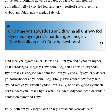
ail berson y Drindod ac yn un â Duw. A daeth Cristnogion yn
gyffredinol felly i ystyried fod Iesu yn ymgorffori’r hyn y gellir ei
wybod am Dduw gan y meddwl dynol.
Ond mae yna agweddau ar Dduw na all unrhyw fod dynol eu mynegi
na’u harddangos, megis y Duw hollalluog neu’r Duw hollwybodol.
Bydd rhai Cristnogion yn honni fod Iesu yn ystod ei fywyd ar y ddaear
yn hollwybodol ac yn hollalluog. Eto, y gwir amdani yw fod y fath
syniad wedyn yn gwadu dyndod Iesu. Felly, fe ddatblygodd cytundeb
barn a dderbyniai mai’r hyn a wnâi Iesu yn ei ddyndod oedd datguddio
hanfodion cymeriad Duw.
Felly, beth am yr Ysbryd Glân? Yn y Testament Newydd ceir