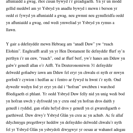
afluniaidd a gwag, rhoi cusan bywyd i’r greadigaeth. Yn yr un modd
gellid meddwl am yr Ysbryd yn anadlu bywyd i mewn i berson yr
oedd ei fywyd yn afluniaidd a gwag, neu gwmni neu gynulleidfa oedd
yn afluniaidd a gwag, ond wedi ymweliad yr Ysbryd yn rymus a
llawn.
Y gair a ddefnyddir mewn Hebraeg am “anadl Duw” yw “ruach
Elohim”. Enghraifft arall yn yr Hen Destament lle defnyddir ffurf sy’n
perthyn i’r un enw, “ruach”, ond ar ffurf berf, yw’r hanes am Dduw yn
galw’r genedl allan o’r Aifft. Yn Deuteronomiwm 31 defnyddir
delwedd gofiadwy iawn am Dduw fel eryr yn chwalu ei nyth er mwyn
gorfodi’r cywion i hedfan ac i fentro ar fywyd tu hwnt i’r nyth. Ond
dywedir wedyn fod yr eryr yn dal i “hofran” uwchben i warchod
fföedigaeth ei phlant. Yr oedd Ysbryd Duw felly nid yn unig wedi bod
yn hofran uwch y dyfroedd yn y creu ond yn hofran dros daith y
genedl i ryddid, gan ofalu hefyd dros y genedl yn ei gwaredigaeth o
gaethiwed. Duw drwy’r Ysbryd Glân yn creu ac yn achub. Ac fe allaf
ddychmygu pregethwyr heddiw yn defnyddio delwedd chwalu’r nyth
fel yr Ysbryd Glân yn ysbrydoli diwygwyr yr oesau ar wahanol adegau