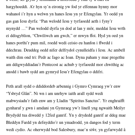
hargyhoeddi. A’r hyn sy’n eironig yw fod yr elfennau hynny mor
wahanol i’r hyn a welwn yn hanes Iesu yn yr Efengylau. Yr oedd yn
gas gan Iesu dyrfa: “Pan welodd Iesu y tyrfaoedd aeth i fyny’r
mynydd …” Pan welodd dyrfa yn dod at lan y môr, meddai Iesu wrth
ei ddisgyblion, “Chwiliwch am gwch,” er mwyn ffoi. Hyd yn oed yn
hanes porthi’r pum mil, roedd wedi ceisio eu hanfon i ffwrdd i
ddechrau. Deuddeg oedd nifer delfrydol cynulleidfa i Iesu. Ac ambell
waith dim ond tri: Pedr ac Iago ac Ioan. Dyna paham y mae pregethu
am ddigwyddiadau’r Pentecost ac achub y tyrfaoedd mor chwithig ac
anodd i bawb sydd am gymryd Iesu’r Efengylau o ddifri.
Peth arall sydd o ddiddordeb arbennig i Gymro Cymraeg yw’r enw
“Ysbryd Glân”. Ni wn i am unrhyw iaith arall sydd wedi
mabwysiadu’r fath enw am y Lladin “Spiritus Sanctus”. Yr enghraifft
gynharaf y gwn i amdani yn Gymraeg yw’r linell yng ngwaith Meilyr
Brydydd tua diwedd y 12fed ganrif. Yn y drydedd ganrif ar ddeg mae
Bleddyn Fardd yn defnyddio’r un ymadrodd, yn dangos fod y term
wedi cydio. Ac oherwydd bod Salesbury, mae’n siŵr, yn gyfarwydd â