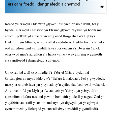
Roedd yn arswyd i Iddewon glywed Iesu yn dibrisio’r deml, fel y
byddai’n arswyd i Gristion yn Ffrainc glywed rhywun yn honni mai
colled i gelfyddyd a hanes yn unig oedd llosgi rhan o’r Eglwys
Gadeiriol ym Mharis, ac nid colled i addolwyr. Byddai bod heb hyd yn
oed adfeilion teml yn fendith fawr i Jerwsalem a’r Dwyrain Canol,
oherwydd mae’r adfeilion a’u hanes yn fwy o rwystr nag o gymorth
ers canrifoedd i dangnefedd a chymod.
Un cyfeiriad arall cysylltiedig â’r Ysbryd Glân y bydd rhai
Cristnogion yn mynd iddo yw’r “llefaru â thafodau”. Fel y gwyddoch,
mae yna wrtheb fawr yn y syniad, sy’n cyfleu dau beth cwbl wahanol.
Ar un ochr, fel yn Llyfr yr Actau, ceir yr Ysbryd yn ysbrydoli’r
apostolion i lefaru nes bod pawb o bob iaith yn deall y neges. Ond yn
y cyfeiriadau eraill y sonnir amdanynt yn digwydd yn yr eglwysi
cynnar, roedd y lleferydd yn annealladwy i weddill y gynulleidfa.