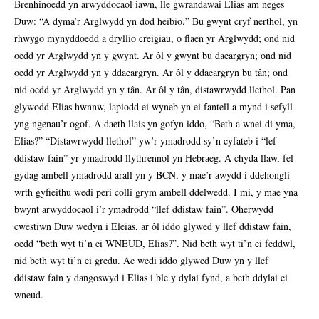
Brenhinoedd yn arwyddocaol iawn, lle gwrandawai Elias am neges
Duw: “A dyma’r Arglwydd yn dod heibio.” Bu gwynt cryf nerthol, yn
rhwygo mynyddoedd a dryllio creigiau, o flaen yr Arglwydd; ond nid
oedd yr Arglwydd yn y gwynt. Ar ôl y gwynt bu daeargryn; ond nid
oedd yr Arglwydd yn y ddaeargryn. Ar ôl y ddaeargryn bu tân; ond
nid oedd yr Arglwydd yn y tân. Ar ôl y tân, distawrwydd llethol. Pan
glywodd Elias hwnnw, lapiodd ei wyneb yn ei fantell a mynd i sefyll
yng ngenau’r ogof. A daeth llais yn gofyn iddo, “Beth a wnei di yma,
Elias?” “Distawrwydd llethol” yw’r ymadrodd sy’n cyfateb i “lef
ddistaw fain” yr ymadrodd llythrennol yn Hebraeg. A chyda llaw, fel
gydag ambell ymadrodd arall yn y BCN, y mae’r awydd i ddehongli
wrth gyfieithu wedi peri colli grym ambell ddelwedd. I mi, y mae yna
bwynt arwyddocaol i’r ymadrodd “llef ddistaw fain”. Oherwydd
cwestiwn Duw wedyn i Eleias, ar ôl iddo glywed y llef ddistaw fain,
oedd “beth wyt ti’n ei WNEUD, Elias?”. Nid beth wyt ti’n ei feddwl,
nid beth wyt ti’n ei gredu. Ac wedi iddo glywed Duw yn y llef
ddistaw fain y dangoswyd i Elias i ble y dylai fynd, a beth ddylai ei
wneud.