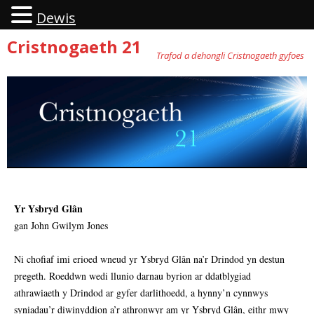
Dewis
Cristnogaeth 21
Trafod a dehongli Cristnogaeth gyfoes
Neidio
i'r
cynnwys
Yr Ysbryd Glân
gan John Gwilym Jones
Ni chofiaf imi erioed wneud yr Ysbryd Glân na’r Drindod yn destun
pregeth. Roeddwn wedi llunio darnau byrion ar ddatblygiad
athrawiaeth y Drindod ar gyfer darlithoedd, a hynny’n cynnwys
syniadau’r diwinyddion a’r athronwyr am yr Ysbryd Glân, eithr mwy