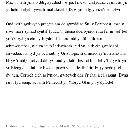
Mae’r math yma o ddigwyddiad i’w gael mewn crefyddau eraill, ac yn
y rheini hefyd dywedir mai siarad â Duw yn unig y mae’r addolwr.
Ond wrth gyflwyno pregeth am ddigwyddiad Sul y Pentecost, mae’n
siŵr mai’r syniad cyntaf fyddai’n thema dderbyniol i rai fel ni: sef fod
yr Ysbryd yn ein hysbrydoli i lefaru, nid yn ôl iaith hen
athrawiaethau, nid yn iaith Iddewiaeth, nid yn iaith ein gwahanol
enwadau, na hyd yn oed iaith y Gristnogaeth ormesol sy’n hawlio mai
hi yw’r unig grefydd ddilys, ond yn iaith Iesu ei hun fel y’i clywir yn
yr Efengylau, iaith y byddai pawb yn ei deall: Câr dy gymydog fel ti
dy hun. Cerwch eich gelynion, gwnewch dda i’r rhai a’ch casânt. Dyna
iaith fyd-eang, ac iaith Pentecost yr Ysbryd Glân yn y dyfodol.
Cofnodwyd hwn yn
Agora 32
ar
Mai 9, 2019
gan
Golygydd
.