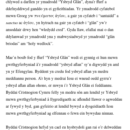
chlywed a darllen yr ymadrodd “Ysbryd Glân”, dyna’r ffurf a
ddefnyddiwyd ganddo yn ei gyfieithiadau. Yr ymadrodd cyfatebol
mewn Groeg yw πνεύματος ἁγίου, a gair yn cyfateb i “santaidd” a
sanctus
ac ἁγίου, yn hytrach na gair yn cyfateb i “glân” yw’r
ansoddair drwy hen “wledydd cred”. Gyda llaw, efallai mai o dan
ddylanwad yr ymadrodd yna y mabwysiadwyd yr ymadrodd “glân
briodas” am “holy wedlock”.
Mae’n bosib fod y ffurf “Ysbryd Glân” wedi ei gynnig ei hun mewn
gwrthgyferbyniad â’r ymadrodd “ysbryd aflan” sy’n digwydd yn aml
yn yr Efengylau. Byddent yn credu fod ysbryd aflan yn medru
meddiannu person. A’r hyn y medrai Iesu ei wneud oedd gyrru’r
ysbryd aflan allan ohono, er mwyn i’r Ysbryd Glân ei feddiannu.
Byddai Cristnogion Cymru felly yn medru sôn am lendid yr Ysbryd
mewn gwrthgyferbyniad â llygredigaeth ac aflendid llawer o agweddau
ar fywyd y byd, gan gyfeirio at lendid bywyd a dysgeidiaeth Iesu
mewn gwrthgyferbyniad ag elfennau o fewn ein bywydau ninnau.
Byddai Cristnogion hefyd yn cael eu hysbrydoli gan rai o’r delweddau