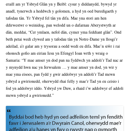
eraill am yr Ysbryd Glân yn y Beibl: cysur y diddanydd, bywyd yr
anadl, tynerwch a heddwch y golomen, a hyd yn oed buredigaeth y
tafodau tân. Yr Ysbryd fel tân yn difa. Mae yna stori am hen
ddirwestwr o weinidog, pan welodd un o dafarnau Aberystwyth ar
dân, meddai, “Cer ymlaen, nefol dân, cymer yma feddiant glân”. Ond
beth petai wedi clywed am y tafodau tân yn Notre-Dame yn llosgi’r
adeilad, a’r galar am y trysorau a oedd wedi eu difa. Mae’n siŵr i rai
ohonoch gofio am eiriau Iesu yn Efengyl Ioan wrth y wraig o
Samaria: “Y mae amser yn dod pan na fyddwch yn addoli’r Tad nac ar
y mynydd hwn nac yn Jerwsalem … y mae amser yn dod, yn wir y
mae yma eisoes, pan fydd y gwir addolwyr yn addoli’r Tad mewn
ysbryd a gwirionedd, oherwydd rhai felly y mae’r Tad yn eu ceisio i
fod yn addolwyr iddo. Ysbryd yw Duw, a rhaid i’w addolwyr ef addoli
mewn ysbryd a gwirionedd.”