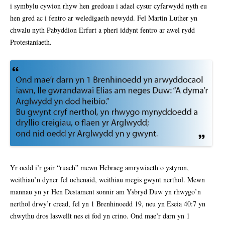
i symbylu cywion rhyw hen gredoau i adael cysur cyfarwydd nyth eu
hen gred ac i fentro ar weledigaeth newydd. Fel Martin Luther yn
chwalu nyth Pabyddion Erfurt a pheri iddynt fentro ar awel rydd
Protestaniaeth.
Yr oedd i’r gair “ruach” mewn Hebraeg amrywiaeth o ystyron,
weithiau’n dyner fel ochenaid, weithiau megis gwynt nerthol. Mewn
mannau yn yr Hen Destament sonnir am Ysbryd Duw yn rhwygo’n
nerthol drwy’r cread, fel yn 1 Brenhinoedd 19, neu yn Eseia 40:7 yn
chwythu dros laswellt nes ei fod yn crino. Ond mae’r darn yn 1