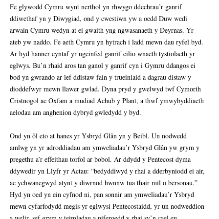
Fe glywodd Cymru wynt nerthol yn rhwygo ddechrau’r ganrif
ddiwethaf yn y Diwygiad, ond y cwestiwn yw a oedd Duw wedi
arwain Cymru wedyn at ei gwaith yng ngwasanaeth y Deyrnas. Yr
ateb yw naddo. Fe aeth Cymru yn hytrach i ladd mewn dau ryfel byd.
Ar hyd hanner cyntaf yr ugeinfed ganrif cilio wnaeth tystiolaeth yr
eglwys. Bu’n rhaid aros tan ganol y ganrif cyn i Gymru ddangos ei
bod yn gwrando ar lef ddistaw fain y trueiniaid a dagrau distaw y
dioddefwyr mewn llawer gwlad. Dyna pryd y gwelwyd twf Cymorth
Cristnogol ac Oxfam a mudiad Achub y Plant, a thwf ymwybyddiaeth
aelodau am anghenion dybryd gwledydd y byd.
Ond yn ôl eto at hanes yr Ysbryd Glân yn y Beibl. Un nodwedd
amlwg yn yr adroddiadau am ymweliadau’r Ysbryd Glân yw grym y
pregethu a’r effeithau torfol ar bobol. Ar ddydd y Pentecost dyma
ddywedir yn Llyfr yr Actau: “bedyddiwyd y rhai a dderbyniodd ei air,
ac ychwanegwyd atynt y diwrnod hwnnw tua thair mil o bersonau.”
Hyd yn oed yn ein cyfnod ni, pan sonnir am ymweliadau’r Ysbryd
mewn cyfarfodydd megis yr eglwysi Pentecostaidd, yr un nodweddion
a welir, sef grym y teimladau a niferoedd y rhai sy’n cael eu