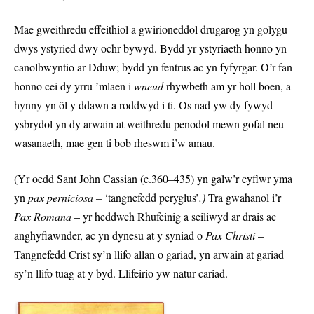
Mae gweithredu effeithiol a gwirioneddol drugarog yn golygu
dwys ystyried dwy ochr bywyd. Bydd yr ystyriaeth honno yn
canolbwyntio ar Dduw; bydd yn fentrus ac yn fyfyrgar. O’r fan
honno cei dy yrru ’mlaen i
wneud
rhywbeth am yr holl boen, a
hynny yn ôl y ddawn a roddwyd i ti. Os nad yw dy fywyd
ysbrydol yn dy arwain at weithredu penodol mewn gofal neu
wasanaeth, mae gen ti bob rheswm i’w amau.
(Yr oedd Sant John Cassian (c.360–435) yn galw’r cyflwr yma
yn
pax perniciosa –
‘tangnefedd peryglus’
.)
Tra gwahanol i’r
Pax Romana
– yr heddwch Rhufeinig a seiliwyd ar drais ac
anghyfiawnder, ac yn dynesu at y syniad o
Pax Christi
–
Tangnefedd Crist sy’n llifo allan o gariad, yn arwain at gariad
sy’n llifo tuag at y byd. Llifeirio yw natur cariad.