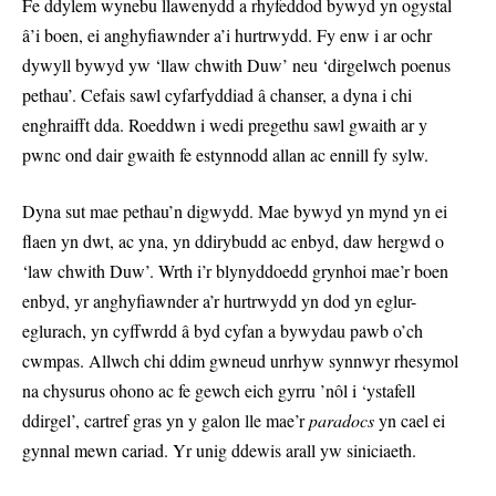
Fe ddylem wynebu llawenydd a rhyfeddod bywyd yn ogystal
â’i boen, ei anghyfiawnder a’i hurtrwydd. Fy enw i ar ochr
dywyll bywyd yw ‘llaw chwith Duw’ neu ‘dirgelwch poenus
pethau’. Cefais sawl cyfarfyddiad â chanser, a dyna i chi
enghraifft dda. Roeddwn i wedi pregethu sawl gwaith ar y
pwnc ond dair gwaith fe estynnodd allan ac ennill fy sylw.
Dyna sut mae pethau’n digwydd. Mae bywyd yn mynd yn ei
flaen yn dwt, ac yna, yn ddirybudd ac enbyd, daw hergwd o
‘law chwith Duw’. Wrth i’r blynyddoedd grynhoi mae’r boen
enbyd, yr anghyfiawnder a’r hurtrwydd yn dod yn eglur-
eglurach, yn cyffwrdd â byd cyfan a bywydau pawb o’ch
cwmpas. Allwch chi ddim gwneud unrhyw synnwyr rhesymol
na chysurus ohono ac fe gewch eich gyrru ’nôl i ‘ystafell
ddirgel’, cartref gras yn y galon lle mae’r
paradocs
yn cael ei
gynnal mewn cariad. Yr unig ddewis arall yw siniciaeth.