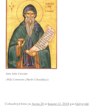
Sant John Cassian
(Wiki Commons [Parth Cyhoeddus])
Cofnodwyd hwn yn
Agora 20
ar
Ionawr 12, 2018
gan
Golygydd
.