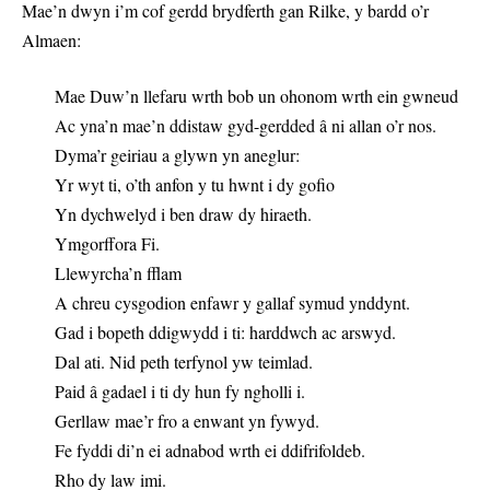
Mae’n dwyn i’m cof gerdd brydferth gan Rilke, y bardd o’r
Almaen:
Mae Duw’n llefaru wrth bob un ohonom wrth ein gwneud
Ac yna’n mae’n ddistaw gyd-gerdded â ni allan o’r nos.
Dyma’r geiriau a glywn yn aneglur:
Yr wyt ti, o’th anfon y tu hwnt i dy gofio
Yn dychwelyd i ben draw dy hiraeth.
Ymgorffora Fi.
Llewyrcha’n fflam
A chreu cysgodion enfawr y gallaf symud ynddynt.
Gad i bopeth ddigwydd i ti: harddwch ac arswyd.
Dal ati. Nid peth terfynol yw teimlad.
Paid â gadael i ti dy hun fy ngholli i.
Gerllaw mae’r fro a enwant yn fywyd.
Fe fyddi di’n ei adnabod wrth ei ddifrifoldeb.
Rho dy law imi.