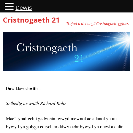
Dewis
Cristnogaeth 21
Trafod a dehongli Cristnogaeth gyfoes
Neidio
i'r
cynnwys
Duw Llaw-chwith –
Seiliedig ar waith Richard Rohr
Mae’r ymdrech i gadw ein bywyd mewnol ac allanol yn un
bywyd yn golygu edrych ar ddwy ochr bywyd yn onest a chlir.